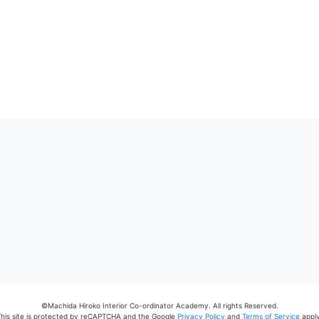
©Machida Hiroko Interior Co-ordinator Academy. All rights Reserved.
This site is protected by reCAPTCHA and the Google
Privacy Policy
and
Terms of Service
apply